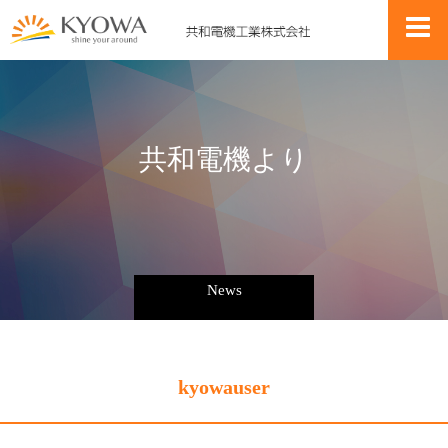
共
和
電
機
よ
り
News
kyowauser