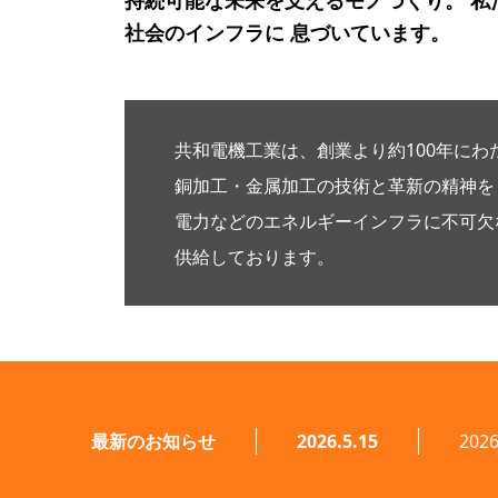
持続可能な未来を支えるモノづくり。
私
社会のインフラに
息づいています。
共和電機工業は、創業より約100年にわ
銅加工・金属加工の技術と革新の精神を
電力などのエネルギーインフラに不可欠
供給しております。
最新のお知らせ
2026.5.15
20