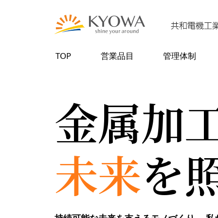
TOP
営業品目
管理体制
金属加
未来
を