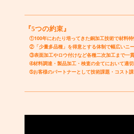
『5つの約束』
①100年にわたり培ってきた銅加工技術で材料
②「少量多品種」を得意とする体制で幅広いニ
③表面加工やロウ付けなど各種二次加工まで一
➃材料調達・製品加工・検査の全てにおいて適切
➄お客様のパートナーとして技術課題・コスト