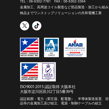
TEL：06-6302-7781 FAX：06-6302-3364
金属加工、高周波コイル製造など部品製造・加工から組み
検品までワンストップソリューションの共和電機工業
ISO9001:2015 認証取得 大阪本社
大阪市淀川区田川2丁目5番39号
認証範囲：電力（変圧器、配電盤）、半導体製造装置、溶
品等の金属加工及び組立、電源・制御ケーブルの組立