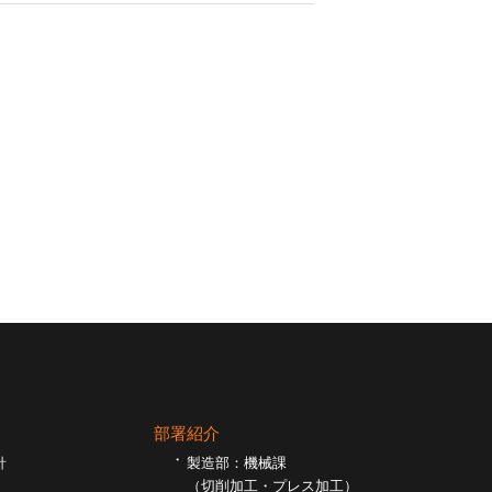
部署紹介
針
製造部：機械課
（切削加工・プレス加工）