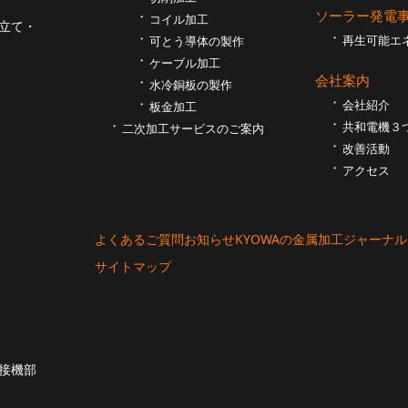
ソーラー発電
コイル加工
立て・
再生可能エ
可とう導体の製作
ケーブル加工
会社案内
⽔冷銅板の製作
会社紹介
板⾦加工
共和電機３
二次加工サービスのご案内
改善活動
アクセス
よくあるご質問
お知らせ
KYOWAの金属加工ジャーナル
サイトマップ
接機部